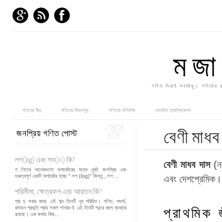
মজ
গণিত নিয়েই সবকিছু। গণিতের দ
গণিতের নীড়
গণিতের বিভাগসুহ
গণিতের গণিতবিদ
মোবাইল অ্যাপ্লিকেশন
জনপ্রিয় গণিত পোস্ট
বেণী মাধব
লগ(log) এবং লন(ln) কি?
বেণী মাধব দাস
(নভ
গ ণিতের অনেকগুলো অপারেটরের মধ্যে খুবই জনপ্রিয় এবং
গুরুত্বপূর্ণ একটি অপারেটর হচ্ছে " লগ (log)" কিন্তু , লগ ...
এবং দেশপ্রেমিক। 
পরিসীমা, ক্ষেত্রফল এবং আয়তন কি?
প্রা য় সবার কাছে এই শব্দ তিনটি খুব পরিচিত। গণিত, পদার্থ,
রসায়ন প্রভৃতি প্রায় সকল শাখায়-ই এই তিনটি শব্দের বহুল ব্যবহার
প্রাথমিক 
রয়েছে। এক কথায় কিছ...