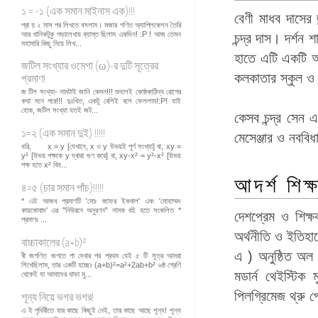
১ = -১ (এক সমান মাইনাস এক)!!!
বেণী মাধব দাসের জ
প্রা য় ২ মাস পর লিখতে বসলাম। মজার গণিত অ্যাপ্লিকেশন তৈরি
আর খানিকটুকু পড়ালেখায় ব্যাস্ত ছিলাম একদিন! :P ! আজ তেমন
চন্দ্র দাস। দর্শন 
মহামারি কিছু নিয়ে লিখ...
হাতে এটি একটি আদর
জটিল সংখ্যার ওমেগা (ω)-র দুটি সূত্রের
কলকাতার স্কুল ও
প্রমাণ!
জ টিল সংখ্যা- নামটাই জানি কেমন!!! শুনলেই কোষ্ঠকাঠিন্য রোগের
কথা মনে পরে!!! দুঃখিত, একটু বেশিই বলে ফেললাম!:P! যাই
হোক, জটিল সংখ্যা যতই জট...
কেসব চন্দ্র সেন এ
১=২ (এক সমান দুই) !!!!!
মেসেঞ্জার ও নববি
ধরি, x = y [যেখানে, x ও y উভয়ই পূর্ণ সংখ্যা] বা, xy =
y² [উভয় পক্ষকে y দ্বারা গুণ করে] বা, xy-x² = y²-x² [উভয়
পক্ষ হতে x² বিয...
আদর্শ শিক
৪=৫ (চার সমান পাঁচ)!!!!!
* এই আজব প্রমাণটি 'মোঃ জাফর ইকবাল' এবং 'মোহাম্মদ
কায়কোবাদ' এর "নিউরনে অনুরণন" নামক বই হতে সংকলিত *
দেশপ্রেম ও শিক্ষ
প্রমাণঃ ...
অর্থনীতি ও ইতিহাস
বাচ্চাকালের (a+b)²
এ ) অনুষ্ঠিত অল 
বী জগণিত জগতে পা দেবার পর প্রথম যেই ৫ টি সূত্র আমরা
শিখেছিলাম, তার একটি হচ্ছেঃ (a+b)²=a²+2ab+b² ৬ষ্ঠ শ্রেণি
মডার্ন থেইস্টিক 
থেকেই যা আমাদের থাডা মু...
পিলগ্রিমেজ থ্রু প
শূন্য নিয়ে ভগর ভগর!
এ ই পৃথিবীতে যার কাছে কিছুই নেই, তার কাছে আছে শূন্য! শূন্য