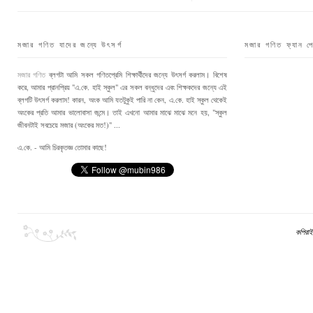
মজার গণিত যাদের জন্যে উৎসর্গ
মজার গণিত ফ্যান প
মজার গণিত
ব্লগটা আমি সকল গণিতপ্রেমি শিক্ষার্থীদের জন্যে উৎসর্গ করলাম। বিশেষ
করে, আমার প্রানপ্রিয় "এ.কে. হাই স্কুল" এর সকল বন্ধুদের এবং শিক্ষকদের জন্যে এই
ব্লগটি উৎসর্গ করলাম! কারন, অংক আমি যতটুকুই পারি না কেন, এ.কে. হাই স্কুল থেকেই
অংকের প্রতি আমার ভালোবাসা জন্মে। তাই এখনো আমার মাঝে মাঝে মনে হয়, "স্কুল
জীবনটাই সবচেয়ে মজার (অংকের মত!)" ...
এ.কে. - আমি চিরকৃতজ্ঞ তোমার কাছে!
কপিরাই