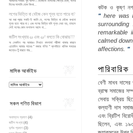
আমাদের সবারই খুব আপন। যেকোনো হিসাবের ক্ষেত্রে হোক, ঈদের
দিনের সালামি হোক কিংবা...
কটক ও কৃষ্ণ নগর
লগের ভিত্তি বা বেইজ কেন শূন্য হতে পারে না?
"
here was n
আ মরা প্রায় সবাই-ই জানি যে, লগের ভিত্তি বা বেইজ কখনো
surrounding
শূন্য হতে পারে না। এবং লগের ভিত্তি যদি শূন্য নেয়া হয়, তাহলে
সেই লগের কোন ফলাফল আসে না...
remarkable 
জটিল সংখ্যায় ω এবং ω² বলতে কি বোঝায়???
calmed down,
অ নেকদিন পর আবারও লিখতে বসলাম! পরীক্ষা থাকার কারনে
এতোদিন আমার সাধের " মজার গণিত " ব্লগটাতে খানিক সময়ের
affections.
"
জন্যেও টুঁ মারতে পার...
পারিবারিক
মাসিক আর্কাইভ
বেণী মাধব দাসের 
ব্রাহ্ম সমাজের স
সেবায় সক্রিয় ছ
সকল গণিত বিভাগ
কল্যাণী দাস সমাজ
এবং ব্রিটিশ বিরোধ
অবাস্তব প্রমাণ
(4)
জটিল সংখ্যা
(4)
ছিলেন, এবং ১৯৩২ 
দুর্লভ প্রমাণ
(3)
জ্যাকসনের উপর পি